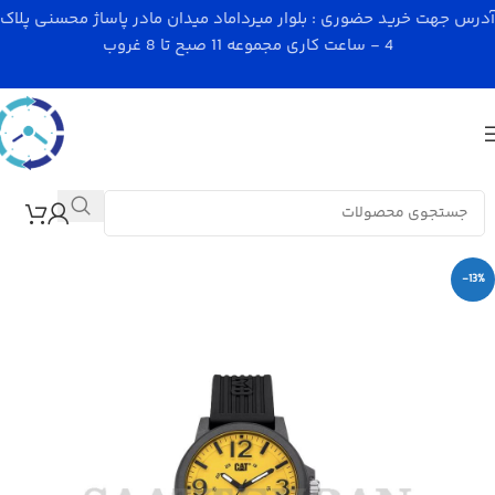
آدرس جهت خرید حضوری : بلوار میرداماد میدان مادر پاساژ محسنی پلاک
4 - ساعت کاری مجموعه 11 صبح تا 8 غروب
-13%