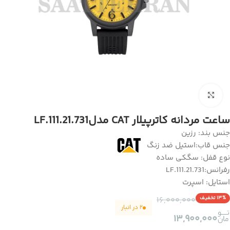
برای بزرگنمایی کلیک کنید
ساعت مردانه کاترپیلار CAT مدلLF.111.21.731
جنس بند: رزین
جنس قاب:استیل ضد زنگ
نوع قفل: سگکی ساده
رفرانس:LF.111.21.731
استایل: اسپرت
۱۳% تخفیف
۱۶,۰۰۰,۰۰۰
۲ در انبار
۱۳,۹۰۰,۰۰۰