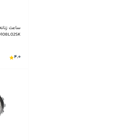
ساعت زنانه
K0108L02SK
۴.۰