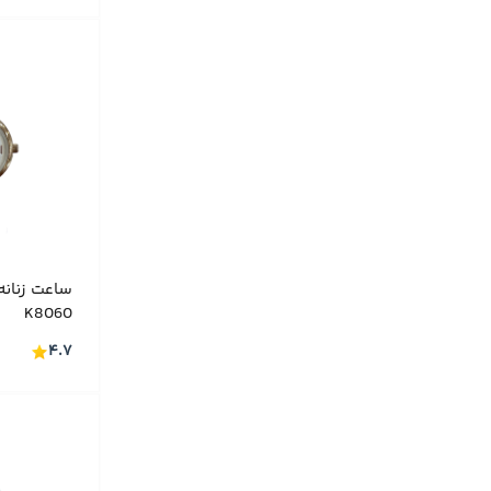
LOUIS FRRIER
(۸)
MASERATI
(۲۶)
MASIMO DUTTI
(۱۳)
Momentus
(۹)
ORIENT
(۳۶)
ORIENTAL
(۴۸)
PASNEW
(۷)
Q&Q
(۱۱)
ساعت زنانه
K8060
ROMANSON
(۱۰)
۴.۷
SEIKO
(۴۸)
Slazenger
(۴۷)
SWATCH
(۴)
SWISS ART
(۳۰۷)