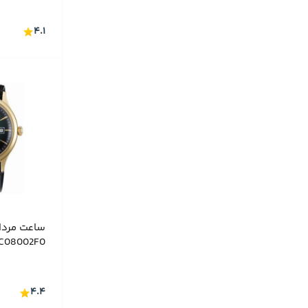
۴.۱
C08002F0
۴.۴