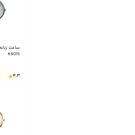
T-ENGINE
(۲۰)
Timex
(۲۳)
Tissot
(۴۹)
Victorinox
(۱)
ساعت زنانه
VIOLET
(۳۰)
K8015
WAINER
(۴)
WATSON
(۴۷)
۴.۳
WENGER
(۳)
ساعت اقتصادی
(۵۴)