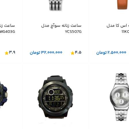
 اس کا مدل
ساعت زنانه سوآچ مدل
ساعت زن
WG403G
YCS507G
11
۲.۵۰۰.۰۰۰
تومان
۴.۵
۳۲.۰۰۰.۰۰۰
تومان
۳.۹