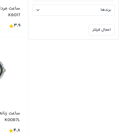
ساعت مردا
برندها
ساعت زنانه
(۳۳۴)
K8017
ساعت های ست
(۱۱۸)
BALMAIN
(۱۱)
۳.۹
اعمال فیلتر
ساعت بچگانه
(۸)
Calvin Klein
(۲)
CAT
(۱۵)
CERTINA
(۱۱)
CITIZEN
(۱۶)
DANIEL GORMAN
(۵۵)
GF FERRE
(۲۲)
GRAND ROMANSON
(۲)
HISLON
(۱۱)
ساعت زنانه
ICE WATCH
K0087L
(۳)
Just Cavalli
۴.۸
(۶)