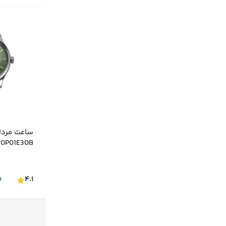
0P01E30B
۰
۴.۱