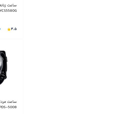
ساعت زنان
YCS5580G
۰
۴.۵
ساعت مردا
PDS-5008