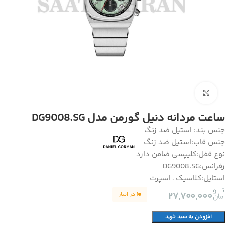
برای بزرگنمایی کلیک کنید
ساعت مردانه دنیل گورمن مدل DG9008.SG
جنس بند: استیل ضد زنگ
جنس قاب:استیل ضد زنگ
نوع قفل:کلیپسی ضامن دارد
رفرانس:DG9008.SG
استایل:کلاسیک ـ اسپرت
۱ در انبار
۲۷,۷۰۰,۰۰۰
افزودن به سبد خرید