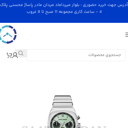
آدرس جهت خرید حضوری : بلوار میرداماد میدان مادر پاساژ محسنی پلاک
4 - ساعت کاری مجموعه 11 صبح تا 8 غروب