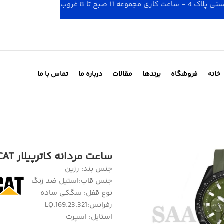
 صبح تا 8 غروب
خانه
فروشگاه
برندها
مقالات
درباره ما
تماس با ما
ساعت مردانه کاترپیلار CAT مدلLQ.169.23.321
جنس بند: رزین
جنس قاب:استیل ضد زنگ
نوع قفل: سگکی ساده
رفرانس:LQ.169.23.321
استایل: اسپرت