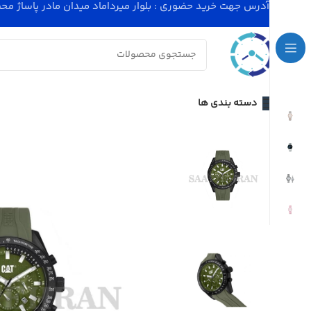
آدرس جهت خرید حضوری : بلوار میرداماد میدان مادر پاساژ محسنی پلاک 4 - ساعت کاری مجموعه 11
دسته بندی ها