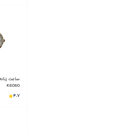
LOUIS FRRIER
(۱۰)
MASERATI
(۲۶)
MASIMO DUTTI
(۱۳)
Momentus
(۹)
ORIENT
(۳۶)
ORIENTAL
(۴۸)
PASNEW
(۷)
Q&Q
(۱۱)
ساعت زنانه
K8060
ROMANSON
(۱۰)
۴.۷
SEIKO
(۴۸)
Slazenger
(۴۷)
SWATCH
(۴)
SWISS ART
(۳۱۰)