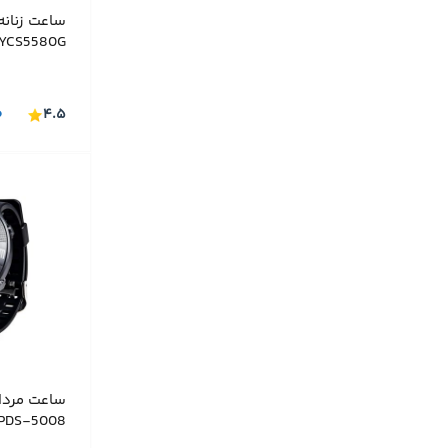
ساعت زنان
YCS5580G
۰
۴.۵
ساعت مردا
PDS-5008