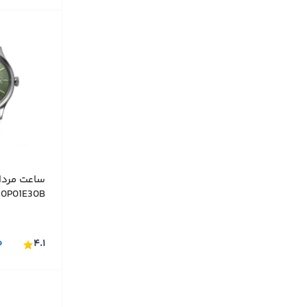
0P01E30B
۰
۴.۱