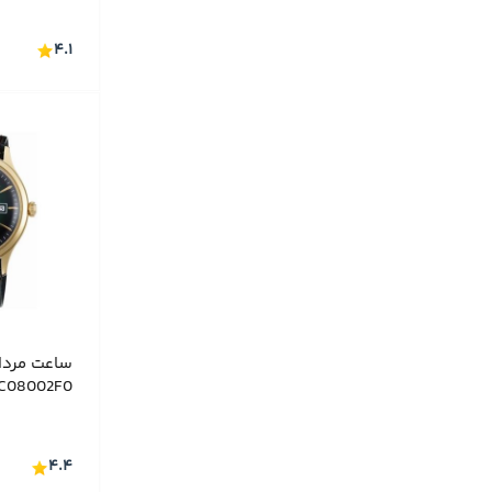
۴.۱
C08002F0
۴.۴