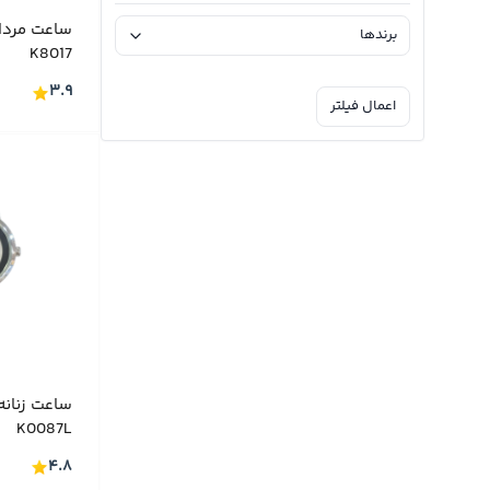
ساعت مردا
برندها
ساعت زنانه
(۳۳۶)
K8017
ساعت های ست
(۱۲۰)
BALMAIN
(۱۱)
۳.۹
اعمال فیلتر
ساعت بچگانه
(۸)
Calvin Klein
(۲)
CAT
(۱۵)
CERTINA
(۱۱)
CITIZEN
(۱۶)
DANIEL GORMAN
(۵۵)
GF FERRE
(۲۲)
GRAND ROMANSON
(۲)
HISLON
(۱۱)
ساعت زنانه
ICE WATCH
K0087L
(۳)
Just Cavalli
۴.۸
(۶)