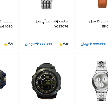
 اس کا مدل
ساعت زنانه سوآچ مدل
ساعت زن
WG403G
YCS507G
11
۲.۵۰۰.۰۰۰
تومان
۴.۵
۳۲.۰۰۰.۰۰۰
تومان
۳.۹