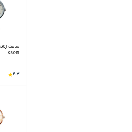
T-ENGINE
(۲۰)
Timex
(۲۴)
Tissot
(۴۹)
Victorinox
(۱)
ساعت زنانه
VIOLET
(۳۰)
K8015
WAINER
(۴)
WATSON
(۴۷)
۴.۳
WENGER
(۳)
ساعت اقتصادی
(۵۴)