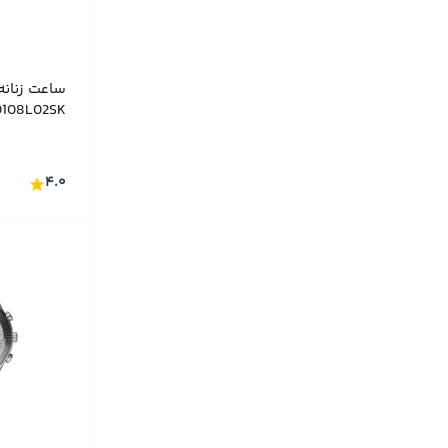
ساعت زنانه
K0108L02SK
۴.۰