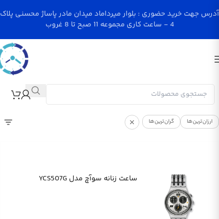
آدرس جهت خرید حضوری : بلوار میرداماد میدان مادر پاساژ محسنی پلاک
4 - ساعت کاری مجموعه 11 صبح تا 8 غروب
ارزان‌ترین‌ها
گران‌ترین‌ها
ساعت زنانه سوآچ مدل YCS507G