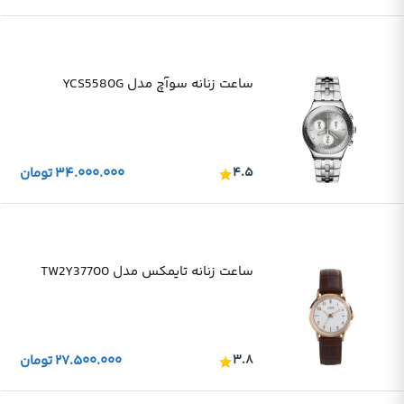
ساعت زنانه سوآچ مدل YCS5580G
۴.۵
۳۴.۰۰۰.۰۰۰
تومان
ساعت زنانه تایمکس مدل TW2Y37700
۳.۸
۲۷.۵۰۰.۰۰۰
تومان